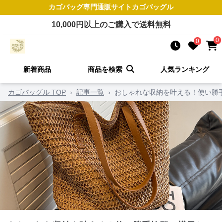
カゴバッグ
専門通販サイト
カゴバッグル
10,000
円以上のご購入で送料無料
0
0
新着商品
商品を検索
人気ランキング
カゴバッグル TOP
›
記事一覧
›
おしゃれな収納を叶える！使い勝