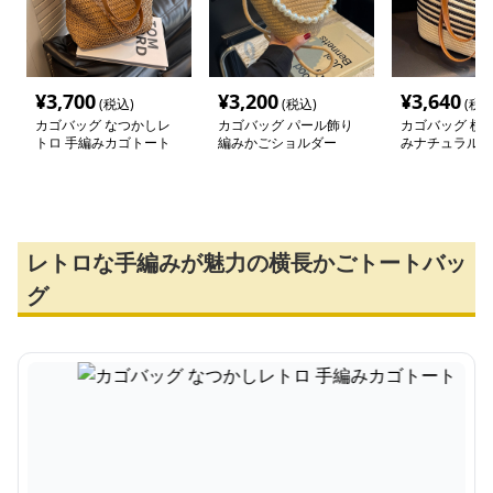
¥
3,700
¥
3,200
¥
3,640
(税込)
(税込)
(税込
カゴバッグ なつかしレ
カゴバッグ パール飾り
カゴバッグ 横
トロ 手編みカゴトート
編みかごショルダー
みナチュラル素
量トートバッグ
レトロな手編みが魅力の横長かごトートバッ
グ