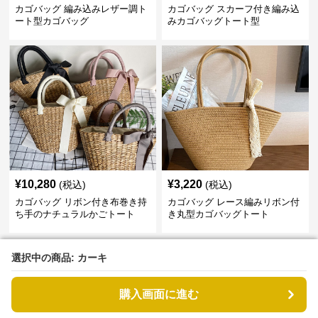
カゴバッグ 編み込みレザー調ト
カゴバッグ スカーフ付き編み込
ート型カゴバッグ
みカゴバッグトート型
¥
10,280
¥
3,220
(税込)
(税込)
カゴバッグ リボン付き布巻き持
カゴバッグ レース編みリボン付
ち手のナチュラルかごトート
き丸型カゴバッグトート
選択中の商品: カーキ
選択中の商品: カーキ
›
人気アイテム一覧へ
購入画面に進む
購入画面に進む
カゴバッグトート型の新着アイテム