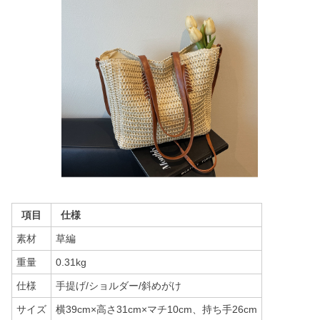
項目
仕様
素材
草編
重量
0.31kg
仕様
手提げ/ショルダー/斜めがけ
サイズ
横39cm×高さ31cm×マチ10cm、持ち手26cm