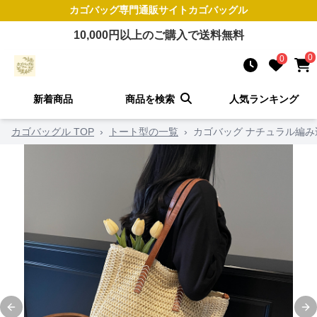
カゴバッグ
専門通販サイト
カゴバッグル
10,000
円以上のご購入で送料無料
0
0
新着商品
商品を検索
人気ランキング
カゴバッグル TOP
›
トート型の一覧
›
カゴバッグ ナチュラル編み
Previous slide
Ne