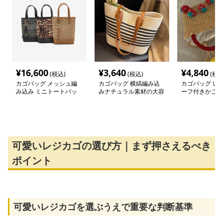
¥
16,600
¥
3,640
¥
4,840
(税込)
(税込)
(税込
カゴバッグ メッシュ編
カゴバッグ 横縞編み込
カゴバッグ い
み込み ミニトートバッ
みナチュラル素材の大容
ーフ付きかごバ
グ
量トートバッグ
可愛いレジカゴの選び方｜まず押さえるべき
ポイント
可愛いレジカゴを選ぶうえで重要な判断基準