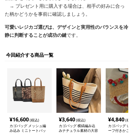
→ プレゼント用に購入する場合は、相手の好みに合っ
た柄かどうかを事前に確認しましょう。
可愛いレジカゴ選びは、デザインと実用性のバランスを冷
静に判断することが成功の鍵
です。
今回紹介する商品一覧
¥
16,600
¥
3,640
¥
4,840
(税込)
(税込)
(税込
カゴバッグ メッシュ編
カゴバッグ 横縞編み込
カゴバッグ い
み込み ミニトートバッ
みナチュラル素材の大容
ーフ付きかごバ