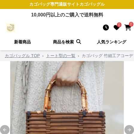
カゴバッグ
専門通販サイト
カゴバッグル
10,000
円以上のご購入で送料無料
0
0
新着商品
商品を検索
人気ランキング
カゴバッグル TOP
›
トート型の一覧
›
カゴバッグ 竹細工アコー
Previous slide
Ne