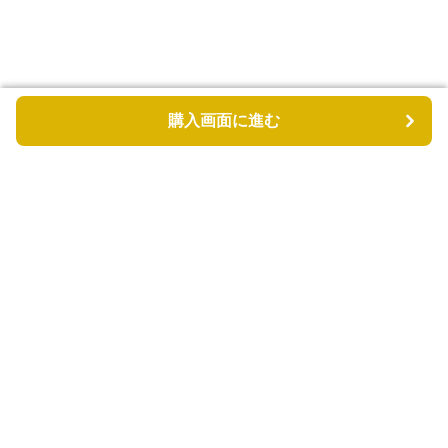
購入画面に進む
購入画面に進む
カゴバッグル
について
会社概要