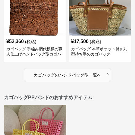
¥
52,360
¥
17,500
(税込)
(税込)
カゴバッグ 手編み網代模様の職
カゴバッグ 本革ポケット付き丸
人仕上げハンドバッグ型カゴバ
型持ち手のカゴバッグ
ッグ
›
カゴバッグ
の
ハンドバッグ型
一覧へ
カゴバッグPPバンドのおすすめアイテム