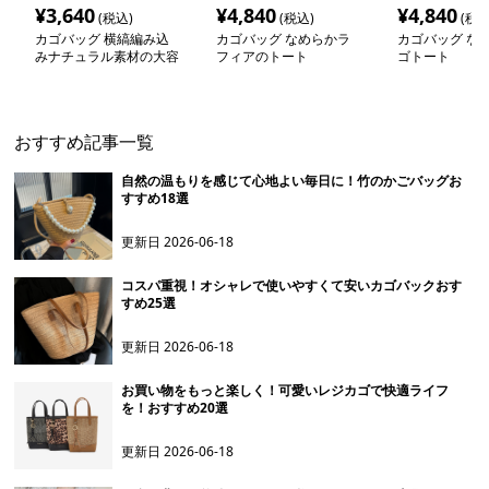
¥
3,640
¥
4,840
¥
4,840
(税込)
(税込)
(税込
カゴバッグ 横縞編み込
カゴバッグ なめらかラ
カゴバッグ な
みナチュラル素材の大容
フィアのトート
ゴトート
量トートバッグ
おすすめ記事一覧
自然の温もりを感じて心地よい毎日に！竹のかごバッグお
すすめ18選
更新日
2026-06-18
コスパ重視！オシャレで使いやすくて安いカゴバックおす
すめ25選
更新日
2026-06-18
お買い物をもっと楽しく！可愛いレジカゴで快適ライフ
を！おすすめ20選
更新日
2026-06-18