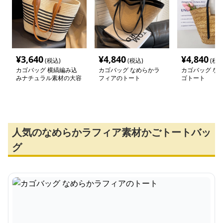
¥
3,640
¥
4,840
¥
4,840
(税込)
(税込)
(税込
カゴバッグ 横縞編み込
カゴバッグ なめらかラ
カゴバッグ な
みナチュラル素材の大容
フィアのトート
ゴトート
量トートバッグ
人気のなめらかラフィア素材かごトートバッ
グ