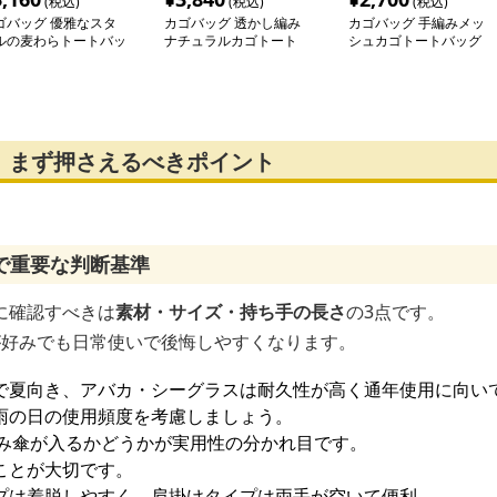
(税込)
(税込)
(税込)
ゴバッグ 優雅なスタ
カゴバッグ 透かし編み
カゴバッグ 手編みメッ
ルの麦わらトートバッ
ナチュラルカゴトート
シュカゴトートバッグ
｜まず押さえるべきポイント
で重要な判断基準
に確認すべきは
素材・サイズ・持ち手の長さ
の3点です。
が好みでも日常使いで後悔しやすくなります。
で夏向き、アバカ・シーグラスは耐久性が高く通年使用に向い
雨の日の使用頻度を考慮しましょう。
たみ傘が入るかどうかが実用性の分かれ目です。
ことが大切です。
プは着脱しやすく、肩掛けタイプは両手が空いて便利。