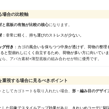
る場合の比較軸
材と底板の有無が比較の核心
になります。
材
：非常に軽く、持ち運びのストレスが少ない。
ッグ付き
：カゴの風合いを保ちつつ中身が透けず、荷物の整理
あると型崩れしにくく自立するため、荷物が多い方に向いてい
なら、アバカ素材×薄型底板の組み合わせが特に優秀です。
を重視する場合に見るべきポイント
トとしてカゴトートを取り入れたい場合、
形・編み目のデザイ
とした印象でスタイルアップ効果があり、きれいめコーデに馴