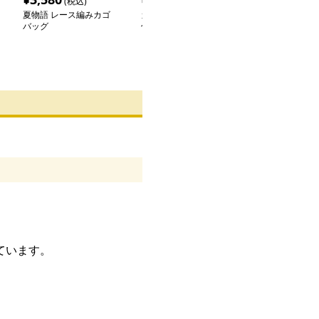
(税込)
(税込)
(税込
夏物語 レース編みカゴ
カゴバッグ パイピング
カゴバッグ シ
バッグ
付きスカーフ付カゴトー
材感 夏の定番
ト
ト
ています。