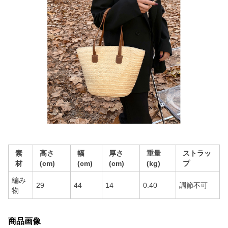
素
高さ
幅
厚さ
重量
ストラッ
材
(cm)
(cm)
(cm)
(kg)
プ
編み
29
44
14
0.40
調節不可
物
商品画像