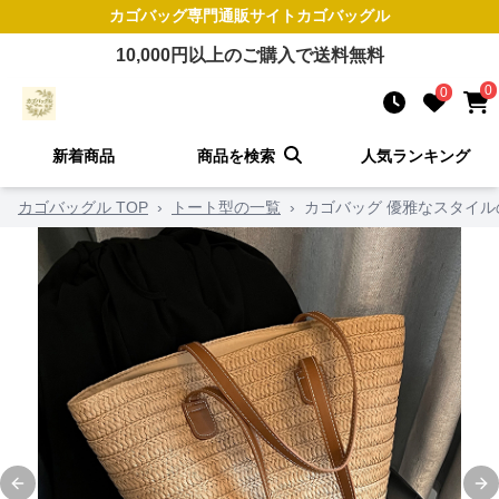
カゴバッグ
専門通販サイト
カゴバッグル
10,000
円以上のご購入で送料無料
0
0
新着商品
商品を検索
人気ランキング
カゴバッグル TOP
›
トート型の一覧
›
カゴバッグ 優雅なスタイ
Previous slide
Ne