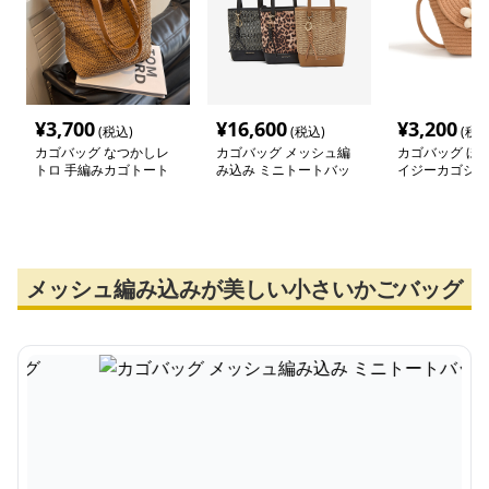
¥
3,700
¥
16,600
¥
3,200
(税込)
(税込)
(税込
カゴバッグ なつかしレ
カゴバッグ メッシュ編
カゴバッグ ほほ
トロ 手編みカゴトート
み込み ミニトートバッ
イジーカゴショ
グ
メッシュ編み込みが美しい小さいかごバッグ