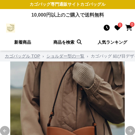
カゴバッグ
専門通販サイト
カゴバッグル
10,000
円以上のご購入で送料無料
0
0
新着商品
商品を検索
人気ランキング
カゴバッグル TOP
›
ショルダー型の一覧
›
カゴバッグ 結び目デザ
Previous slide
Ne