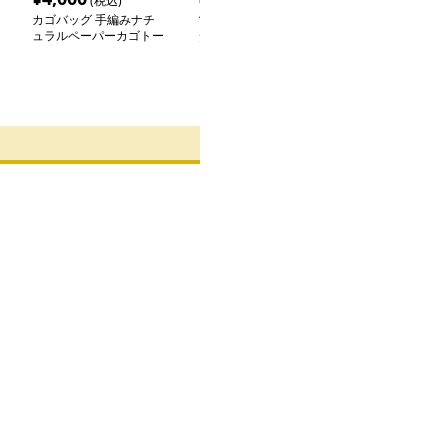
(税込)
(税込)
(税込
カゴバッグ 手編みナチ
マクラメ編み巾着ショル
カゴバッグ 市
ュラルペーパーカゴトー
ダーカゴバッグ
ート
ト