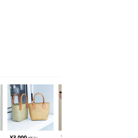
。
¥
3,000
¥
3,160
¥
4,840