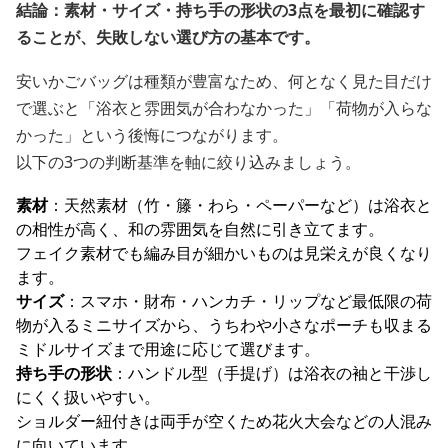
結論：素材・サイズ・持ち手の形状の3点を最初に確認す
ることが、失敗しない選び方の基本です。
安いかごバッグは種類が豊富なため、何となく見た目だけ
で選ぶと「浴衣と雰囲気が合わなかった」「荷物が入らな
かった」という後悔につながります。
以下の3つの判断基準を軸に絞り込みましょう。
素材
：天然素材（竹・籐・わら・ペーパーなど）は浴衣と
の相性が高く、和の雰囲気を自然に引き立てます。
フェイク素材でも編み目が細かいものは見栄えが良くなり
ます。
サイズ
：スマホ・財布・ハンカチ・リップなど最低限の荷
物が入るミニサイズから、うちわや小さなポーチも収まる
ミドルサイズまで用途に応じて選びます。
持ち手の形状
：ハンドル型（手提げ）は浴衣の袖と干渉し
にくく扱いやすい。
ショルダー紐付きは両手が空くため花火大会などの人混み
に向いています。