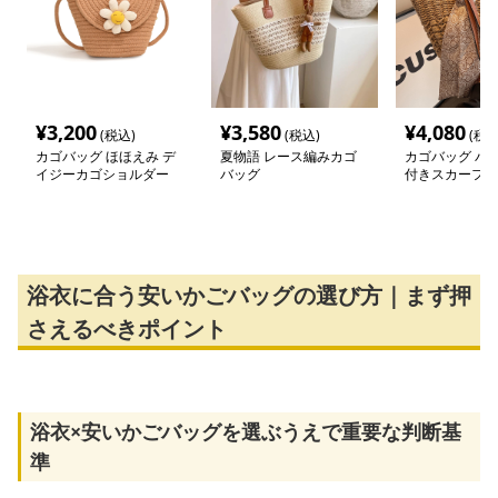
¥
3,200
¥
3,580
¥
4,080
(税込)
(税込)
(税込
カゴバッグ ほほえみ デ
夏物語 レース編みカゴ
カゴバッグ パ
イジーカゴショルダー
バッグ
付きスカーフ付
ト
浴衣に合う安いかごバッグの選び方｜まず押
さえるべきポイント
浴衣×安いかごバッグを選ぶうえで重要な判断基
準