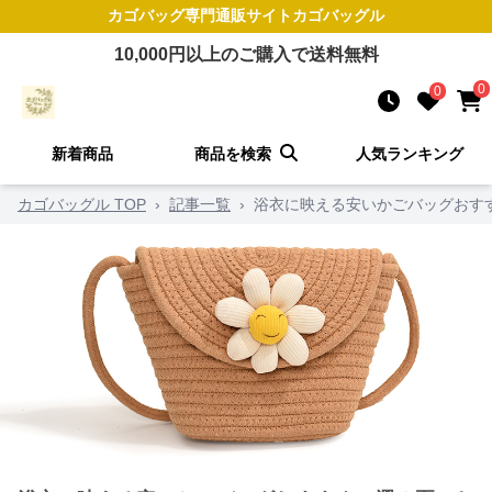
カゴバッグ
専門通販サイト
カゴバッグル
10,000
円以上のご購入で送料無料
0
0
新着商品
商品を検索
人気ランキング
カゴバッグル TOP
›
記事一覧
›
浴衣に映える安いかごバッグおす