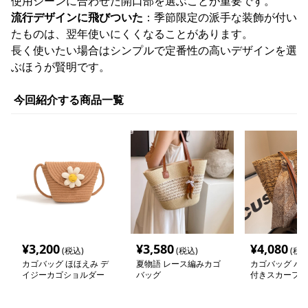
使用シーンに合わせた開口部を選ぶことが重要です。
流行デザインに飛びついた
：季節限定の派手な装飾が付い
たものは、翌年使いにくくなることがあります。
長く使いたい場合はシンプルで定番性の高いデザインを選
ぶほうが賢明です。
今回紹介する商品一覧
¥
3,200
¥
3,580
¥
4,080
(税込)
(税込)
(税込
カゴバッグ ほほえみ デ
夏物語 レース編みカゴ
カゴバッグ パ
イジーカゴショルダー
バッグ
付きスカーフ付
ト