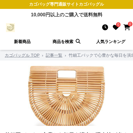
カゴバッグ
専門通販サイト
カゴバッグル
10,000
円以上のご購入で送料無料
0
0
新着商品
商品を検索
人気ランキング
カゴバッグル TOP
›
記事一覧
›
竹細工バックで心豊かな毎日を演出