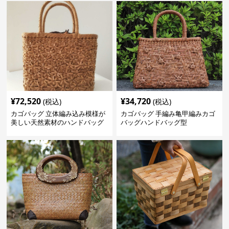
¥
72,520
¥
34,720
(税込)
(税込)
カゴバッグ 立体編み込み模様が
カゴバッグ 手編み亀甲編みカゴ
美しい天然素材のハンドバッグ
バッグハンドバッグ型
型かご