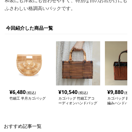
和装にも洋装にも合わせやすく、特別な日のお出かけにも
ふさわしい格調高いバックです。
今回紹介した商品一覧
¥
6,480
¥
10,540
¥
9,880
(税込)
(税込)
(税込
竹細工 半月カゴバッグ
カゴバッグ 竹細工アコ
カゴバッグ 四角
ーディオンハンドバッグ
編みハンドバッ
おすすめ記事一覧