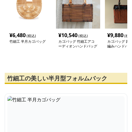
¥
6,480
¥
10,540
¥
9,880
(税込)
(税込)
(税込
竹細工 半月カゴバッグ
カゴバッグ 竹細工アコ
カゴバッグ 四角
ーディオンハンドバッグ
編みハンドバッ
竹細工の美しい半月型フォルムバック