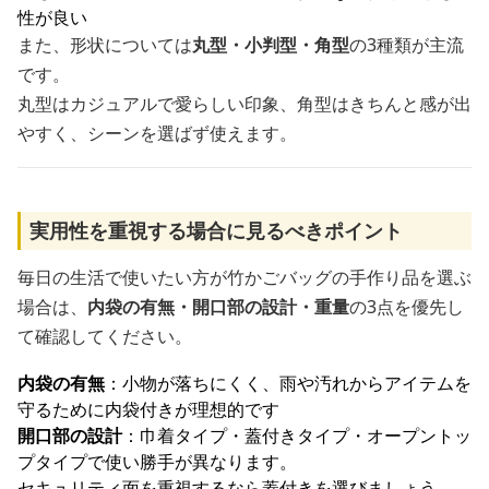
性が良い
また、形状については
丸型・小判型・角型
の3種類が主流
です。
丸型はカジュアルで愛らしい印象、角型はきちんと感が出
やすく、シーンを選ばず使えます。
実用性を重視する場合に見るべきポイント
毎日の生活で使いたい方が竹かごバッグの手作り品を選ぶ
場合は、
内袋の有無・開口部の設計・重量
の3点を優先し
て確認してください。
内袋の有無
：小物が落ちにくく、雨や汚れからアイテムを
守るために内袋付きが理想的です
開口部の設計
：巾着タイプ・蓋付きタイプ・オープントッ
プタイプで使い勝手が異なります。
セキュリティ面を重視するなら蓋付きを選びましょう