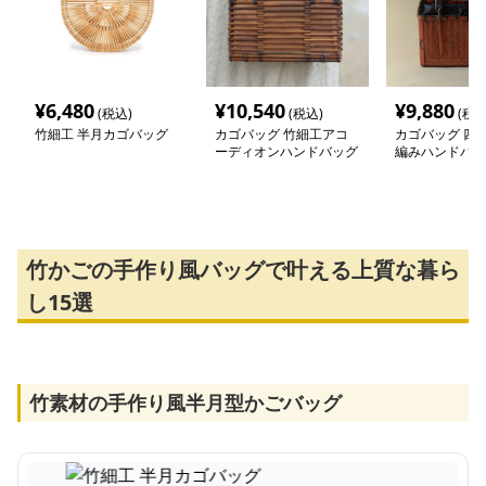
¥
6,480
¥
10,540
¥
9,880
(税込)
(税込)
(税込
竹細工 半月カゴバッグ
カゴバッグ 竹細工アコ
カゴバッグ 四角
ーディオンハンドバッグ
編みハンドバッ
竹かごの手作り風バッグで叶える上質な暮ら
し15選
竹素材の手作り風半月型かごバッグ