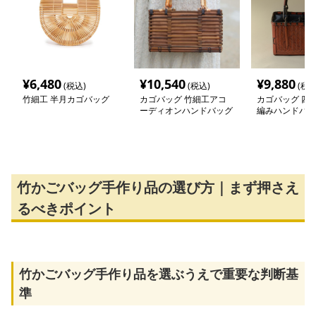
¥
6,480
¥
10,540
¥
9,880
(税込)
(税込)
(税込
竹細工 半月カゴバッグ
カゴバッグ 竹細工アコ
カゴバッグ 四角
ーディオンハンドバッグ
編みハンドバッ
竹かごバッグ手作り品の選び方｜まず押さえ
るべきポイント
竹かごバッグ手作り品を選ぶうえで重要な判断基
準