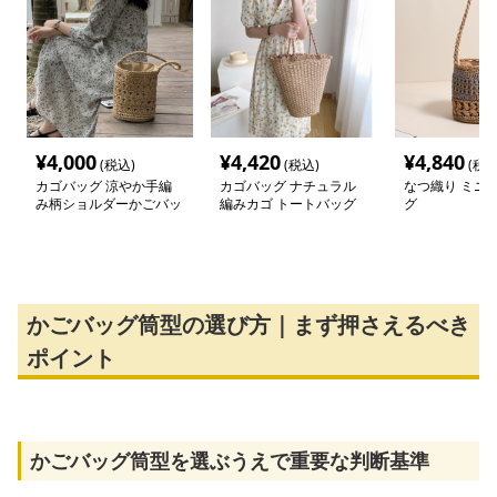
¥
4,000
¥
4,420
¥
4,840
(税込)
(税込)
(税込
カゴバッグ 涼やか手編
カゴバッグ ナチュラル
なつ織り ミニ
み柄ショルダーかごバッ
編みカゴ トートバッグ
グ
グ
かごバッグ筒型の選び方｜まず押さえるべき
ポイント
かごバッグ筒型を選ぶうえで重要な判断基準