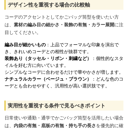
デザイン性を重視する場合の比較軸
コーデのアクセントとしてかごバッグ筒型を使いたい方
は、
素材の編み目の細かさ・装飾の有無・カラー展開
に注
目してください。
編み目が細かいもの
：上品でフォーマルな印象を演出で
き、きれいめコーデとの相性が抜群です。
装飾あり（タッセル・リボン・刺繍など）
：個性的なスタ
イルを好む方に向いています。
シンプルなコーデに合わせるだけで華やかさが増します。
ナチュラルカラー（ベージュ・ブラウン）
：どんな色のコ
ーデとも合わせやすく、汎用性が高い選択肢です。
実用性を重視する条件で見るべきポイント
日常使いや通勤・通学でかごバッグ筒型を活用したい場合
は、
内袋の有無・底板の有無・持ち手の長さ
を優先的に確