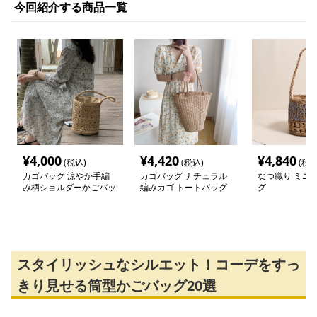
今回紹介する商品一覧
¥
4,000
¥
4,420
¥
4,840
(税込)
(税込)
(税込
カゴバッグ 涼やか手編
カゴバッグ ナチュラル
なつ織り ミニ
み柄ショルダーかごバッ
編みカゴ トートバッグ
グ
グ
スタイリッシュなシルエット！コーデをすっ
きり見せる筒型かごバッグ20選