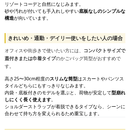
リゾートコーデと自然になじみます。
砂や汚れが付いても手入れしやすい
底板なしのシンプルな
構造
が向いています。
きれいめ・通勤・デイリー使いをしたい人の場合
オフィスや街歩きで使いたい方には、
コンパクトサイズで
蓋付きまたは巾着タイプ
のかごバッグ筒型がおすすめで
す。
高さ25〜30cm程度の
スリムな筒型
はスカートやパンツス
タイルどちらにもすっきりなじみます。
内袋・底板付きのモデルを選ぶと、荷物が安定して
型崩れ
しにくく長く使えます
。
ショルダーストラップが着脱できるタイプなら、シーンに
合わせて持ち方を変えられるため重宝します。