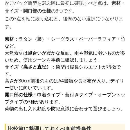
かごバッグ筒型を選ぶ際に最初に確認すべき点は、
素材・
サイズ・開口部の仕様
の3つです。
この3点を軸に絞り込むと、後悔のない選択につながりま
す。
素材
：ラタン（籐）・シーグラス・ペーパーラフィア・竹
など。
天然素材は風合いが豊かな反面、雨や湿気に弱いものが多
いため、使用シーンを事前に確認しましょう。
サイズ（高さと直径）
：筒型は縦長シルエットが特徴で
す。
高さが30cm前後のものはA4書類や長財布が入り、デイリ
ー使いに向いています。
開口部の仕様
：巾着タイプ・蓋付きタイプ・オープントッ
プタイプの3種があります。
荷物の出し入れ頻度や防犯意識に合わせて選びましょう。
比較前に整理しておくべき前提条件