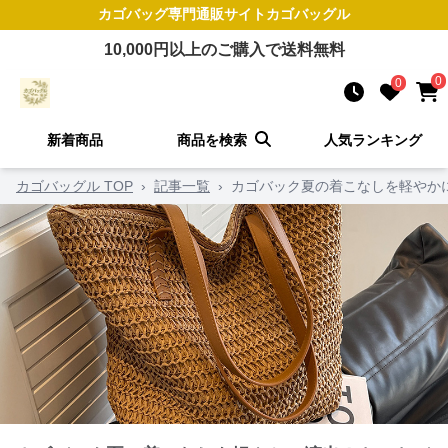
カゴバッグ
専門通販サイト
カゴバッグル
10,000
円以上のご購入で送料無料
0
0
新着商品
商品を検索
人気ランキング
カゴバッグル TOP
›
記事一覧
›
カゴバック夏の着こなしを軽やか