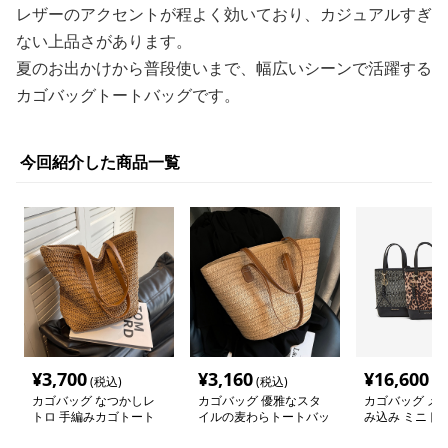
レザーのアクセントが程よく効いており、カジュアルすぎ
ない上品さがあります。
夏のお出かけから普段使いまで、幅広いシーンで活躍する
カゴバッグトートバッグです。
今回紹介した商品一覧
¥
3,700
¥
3,160
¥
16,600
(税込)
(税込)
(税
カゴバッグ なつかしレ
カゴバッグ 優雅なスタ
カゴバッグ メ
トロ 手編みカゴトート
イルの麦わらトートバッ
み込み ミニト
グ
グ