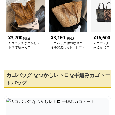
¥
3,700
¥
3,160
¥
16,600
(税込)
(税込)
(税
カゴバッグ なつかしレ
カゴバッグ 優雅なスタ
カゴバッグ メ
トロ 手編みカゴトート
イルの麦わらトートバッ
み込み ミニト
グ
グ
カゴバッグ なつかしレトロな手編みカゴトー
トバッグ