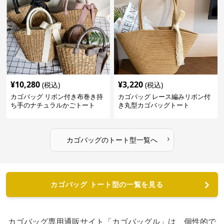
¥
10,280
¥
3,220
(税込)
(税込)
カゴバッグ リボン付き布巻き持
カゴバッグ レース編みリボン付
ち手のナチュラルかごトート
き丸型カゴバッグトート
›
カゴバッグ
の
トート型
一覧へ
カゴバッグ トート型の一覧を見る
カゴバッグ専用通販サイト「カゴバッグル」は、個性的で