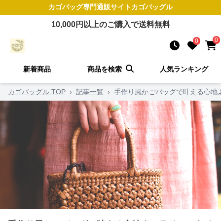
カゴバッグ
専門通販サイト
カゴバッグル
10,000
円以上のご購入で送料無料
0
0
新着商品
商品を検索
人気ランキング
カゴバッグル TOP
›
記事一覧
›
手作り風かごバッグで叶える心地