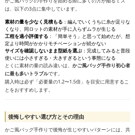
かご風バッグの手作りを始める際に多くの方が陥るミス
は、以下の3点に集中しています。
素材の量を少なく見積もる
：編んでいくうちに糸が足りな
くなり、同ロットの素材が手に入らずムラが生じる
工程を過小評価する
：「簡単そう」と思って始めたが、想
定より時間がかかりモチベーションが続かない
サイズを確認しないまま型紙を選ぶ
：完成してみると普段
使いには小さすぎる・大きすぎるという事態になる
とくに素材の量の読み違いは、
かご風バッグ手作り初心者
に最も多いトラブル
です。
購入時は必ず「必要量の1.2〜1.5倍」を目安に用意するこ
とをおすすめします。
後悔しやすい選び方とその理由
かご風バッグ手作りで後悔が生じやすいパターンには、共