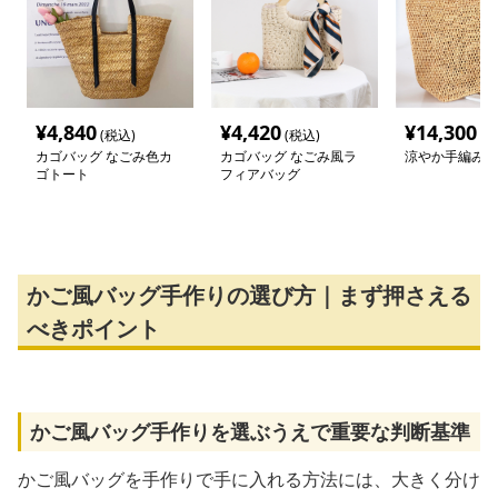
¥
4,840
¥
4,420
¥
14,300
(税込)
(税込)
(税
カゴバッグ なごみ色カ
カゴバッグ なごみ風ラ
涼やか手編みカ
ゴトート
フィアバッグ
かご風バッグ手作りの選び方｜まず押さえる
べきポイント
かご風バッグ手作りを選ぶうえで重要な判断基準
かご風バッグを手作りで手に入れる方法には、大きく分け