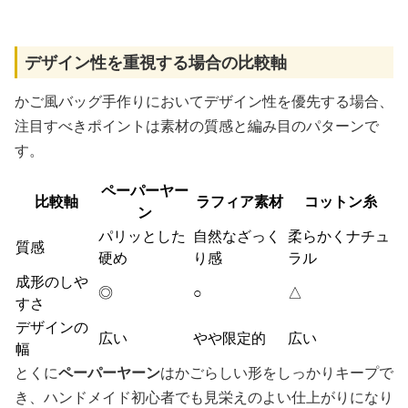
デザイン性を重視する場合の比較軸
かご風バッグ手作りにおいてデザイン性を優先する場合、
注目すべきポイントは素材の質感と編み目のパターンで
す。
ペーパーヤー
比較軸
ラフィア素材
コットン糸
ン
パリッとした
自然なざっく
柔らかくナチュ
質感
硬め
り感
ラル
成形のしや
◎
○
△
すさ
デザインの
広い
やや限定的
広い
幅
とくに
ペーパーヤーン
はかごらしい形をしっかりキープで
き、ハンドメイド初心者でも見栄えのよい仕上がりになり