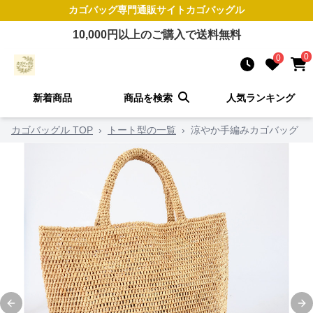
カゴバッグ
専門通販サイト
カゴバッグル
10,000
円以上のご購入で送料無料
0
0
新着商品
商品を検索
人気ランキング
カゴバッグル TOP
›
トート型の一覧
›
涼やか手編みカゴバッグ
Previous slide
Ne