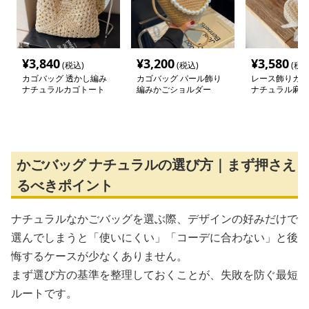
¥
3,840
¥
3,200
¥
3,580
(税込)
(税込)
(税込
カゴバッグ 透かし編み
カゴバッグ パール飾り
レース飾りカゴ
ナチュラルカゴトート
編みかごショルダー
ナチュラル麻素
かごバッグ ナチュラルの選び方｜まず押さえ
るべきポイント
ナチュラルなかごバッグを選ぶ際、デザインの好みだけで
選んでしまうと「使いにくい」「コーデに合わない」と後
悔するケースが少なくありません。
まず選び方の基準を整理しておくことが、失敗を防ぐ最短
ルートです。