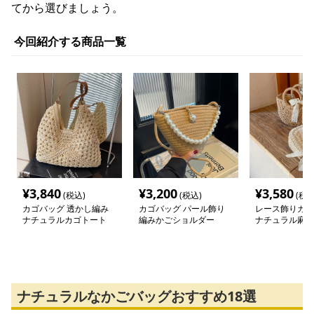
てから選びましょう。
今回紹介する商品一覧
¥
3,840
¥
3,200
¥
3,580
(税込)
(税込)
(税込
カゴバッグ 透かし編み
カゴバッグ パール飾り
レース飾りカゴ
ナチュラルカゴトート
編みかごショルダー
ナチュラル麻素
ナチュラルなかごバッグおすすめ18選