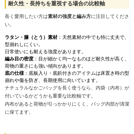
耐久性・長持ちを重視する場合の比較軸
長く愛用したい方は
素材の強度と編み方
に注目してくださ
い。
ラタン・籐（とう）素材
：天然素材の中でも特に丈夫で、
型崩れしにくい。
日常使いにも耐える強度があります。
編み目の密度
：目が細かく均一なものほど耐久性が高く、
荷物の重さにも強い傾向があります。
底の仕様
：底板入り・底鋲付きのアイテムは床置き時の型
崩れや傷を防ぎ、長期使用に向いています。
ナチュラルなかごバッグを長く使うなら、内袋（内布）が
付いているかどうかも重要な比較軸です。
内布があると荷物が引っかかりにくく、バッグ内部が清潔
に保てます。