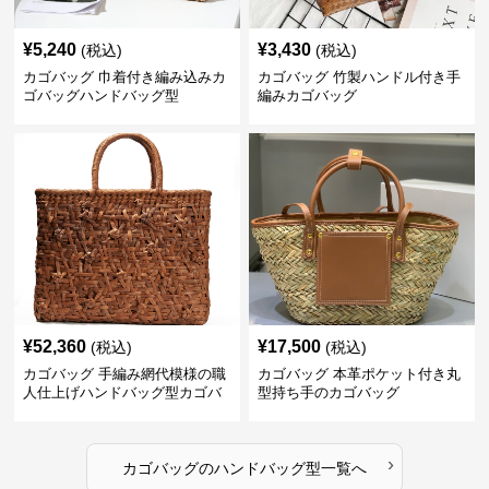
¥
5,240
¥
3,430
(税込)
(税込)
カゴバッグ 巾着付き編み込みカ
カゴバッグ 竹製ハンドル付き手
ゴバッグハンドバッグ型
編みカゴバッグ
¥
52,360
¥
17,500
(税込)
(税込)
カゴバッグ 手編み網代模様の職
カゴバッグ 本革ポケット付き丸
人仕上げハンドバッグ型カゴバ
型持ち手のカゴバッグ
ッグ
›
カゴバッグ
の
ハンドバッグ型
一覧へ