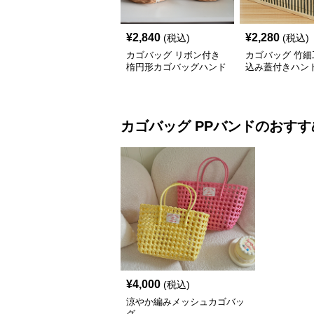
¥
2,840
¥
2,280
(税込)
(税込)
カゴバッグ リボン付き
カゴバッグ 竹細
楕円形カゴバッグハンド
込み蓋付きハン
バッグ型
型カゴバッグ
カゴバッグ
PPバンド
のおすす
¥
4,000
(税込)
涼やか編みメッシュカゴバッ
グ