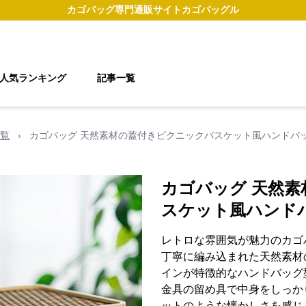
カゴバッグ
専門通販サイト
カゴバッグル
人気ランキング
記事一覧
覧
›
カゴバッグ 天然素材の蓋付きピクニックバスケット風ハンドバ
カゴバッグ 天然
スケット風ハンド
レトロな雰囲気が魅力のカゴ
丁寧に編み込まれた天然素材
インが特徴的なハンドバッグ
金具の留め具で中身をしっか
ットのような懐かしさを感じ