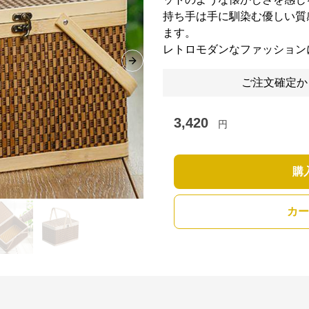
持ち手は手に馴染む優しい質
ます。
レトロモダンなファッション
Next slide
ご注文確定か
3,420
円
購
カー