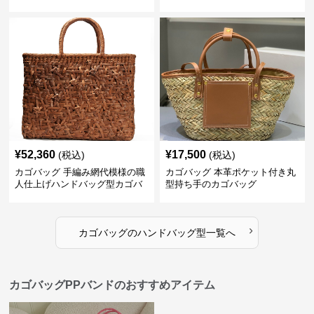
¥
52,360
¥
17,500
(税込)
(税込)
カゴバッグ 手編み網代模様の職
カゴバッグ 本革ポケット付き丸
人仕上げハンドバッグ型カゴバ
型持ち手のカゴバッグ
ッグ
›
カゴバッグ
の
ハンドバッグ型
一覧へ
カゴバッグPPバンドのおすすめアイテム