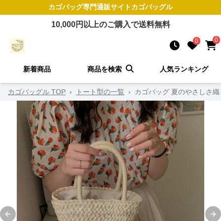
カゴバッグ
専門通販サイト
カゴバッグル
10,000
円以上のご購入で送料無料
0
0
新着商品
商品を検索
人気ランキング
カゴバッグル TOP
›
トート型の一覧
›
カゴバッグ 夏のやさしさ
Previous slide
Ne