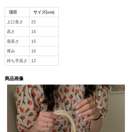
項目
サイズ(cm)
上口長さ
22
高さ
15
底長さ
15
厚み
10
持ち手高さ
12
商品画像