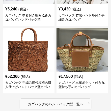
¥
5,240
¥
3,430
(税込)
(税込)
カゴバッグ 巾着付き編み込みカ
カゴバッグ 竹製ハンドル付き手
ゴバッグハンドバッグ型
編みカゴバッグ
¥
52,360
¥
17,500
(税込)
(税込)
カゴバッグ 手編み網代模様の職
カゴバッグ 本革ポケット付き丸
人仕上げハンドバッグ型カゴバ
型持ち手のカゴバッグ
ッグ
›
カゴバッグ
の
ハンドバッグ型
一覧へ