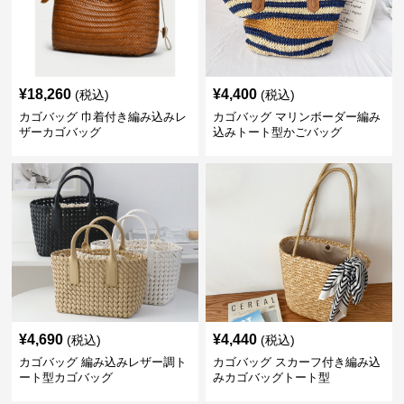
¥
18,260
¥
4,400
(税込)
(税込)
カゴバッグ 巾着付き編み込みレ
カゴバッグ マリンボーダー編み
ザーカゴバッグ
込みトート型かごバッグ
¥
4,690
¥
4,440
(税込)
(税込)
カゴバッグ 編み込みレザー調ト
カゴバッグ スカーフ付き編み込
ート型カゴバッグ
みカゴバッグトート型