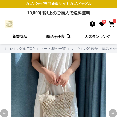
カゴバッグ
専門通販サイト
カゴバッグル
10,000
円以上のご購入で送料無料
0
0
新着商品
商品を検索
人気ランキング
カゴバッグル TOP
›
トート型の一覧
›
カゴバッグ 透かし編みメ
Previous slide
Ne