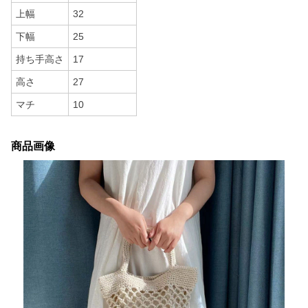
上幅
32
下幅
25
持ち手高さ
17
高さ
27
マチ
10
商品画像