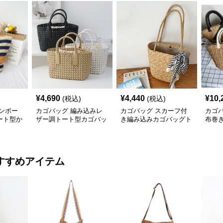
¥
4,690
¥
4,440
¥
10,
(税込)
(税込)
ンボー
カゴバッグ 編み込みレ
カゴバッグ スカーフ付
カゴ
ート型か
ザー調トート型カゴバッ
き編み込みカゴバッグト
布巻
グ
ート型
ルか
すすめアイテム