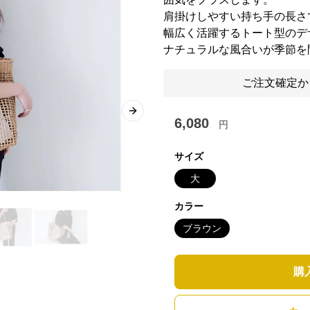
肩掛けしやすい持ち手の長さ
幅広く活躍するトート型のデ
ナチュラルな風合いが季節を
ご注文確定か
Next slide
6,080
円
サイズ
大
カラー
ブラウン
購