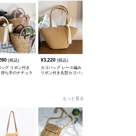
280
¥
3,220
¥
143,920
(税込)
(税込)
(税込)
バッグ リボン付き
カゴバッグ レース編み
カゴバッグ 手編み風細
き持ち手のナチュラ
リボン付き丸型カゴバッ
密編み込みトート型カゴ
ごトート
グトート
バッグ
もっと見る