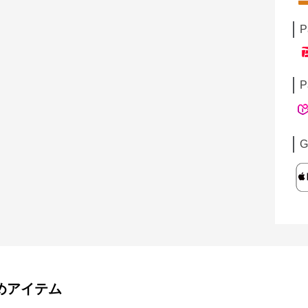
P
P
G
めアイテム