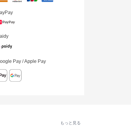
ayPay
aidy
oogle Pay / Apple Pay
もっと見る