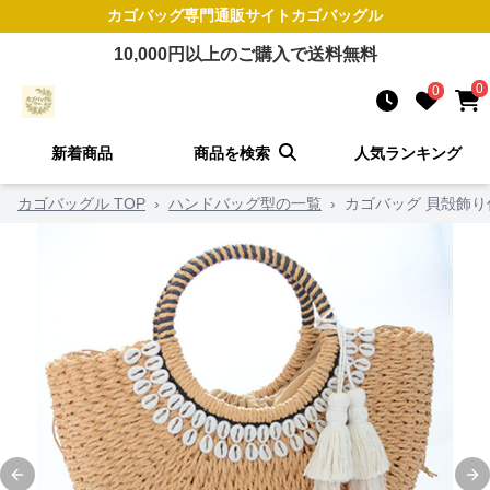
カゴバッグ
専門通販サイト
カゴバッグル
10,000
円以上のご購入で送料無料
0
0
新着商品
商品を検索
人気ランキング
カゴバッグル TOP
›
ハンドバッグ型の一覧
›
カゴバッグ 貝殻飾
Previous slide
Ne