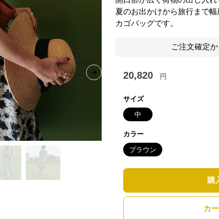
夏のお出かけから旅行まで幅
カゴバッグです。
ご注文確定か
20,820
円
Next slide
サイズ
中
カラー
ブラウン
購
カー