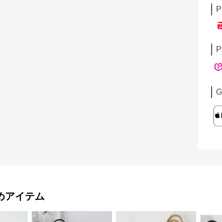
P
P
G
めアイテム