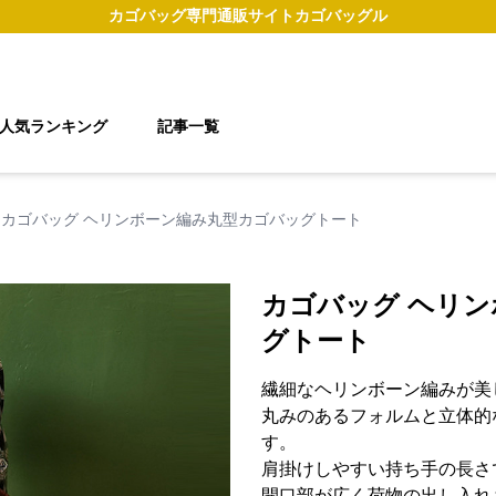
カゴバッグ
専門通販サイト
カゴバッグル
人気ランキング
記事一覧
カゴバッグ ヘリンボーン編み丸型カゴバッグトート
カゴバッグ ヘリ
グトート
繊細なヘリンボーン編みが美
丸みのあるフォルムと立体的
す。
肩掛けしやすい持ち手の長さ
開口部が広く荷物の出し入れ