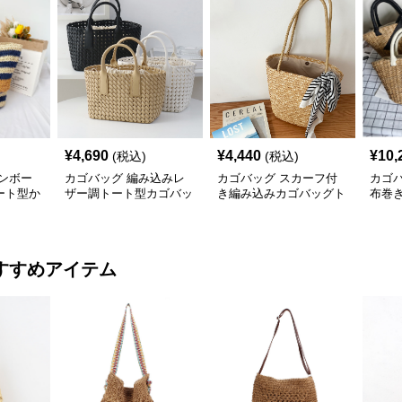
¥
4,690
¥
4,440
¥
10,
(税込)
(税込)
ンボー
カゴバッグ 編み込みレ
カゴバッグ スカーフ付
カゴ
ート型か
ザー調トート型カゴバッ
き編み込みカゴバッグト
布巻
グ
ート型
ルか
すすめアイテム