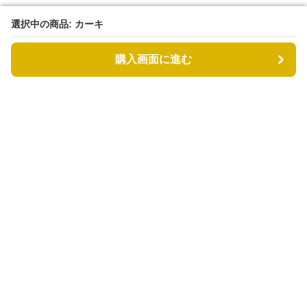
選択中の商品: カーキ
選択中の商品: カーキ
購入画面に進む
購入画面に進む
カゴバッグル
について
会社概要