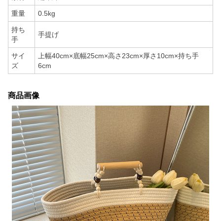
重量
0.5kg
持ち
手提げ
手
サイ
上幅40cm×底幅25cm×高さ23cm×厚さ10cm×持ち手
ズ
6cm
商品画像