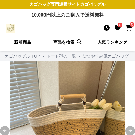
カゴバッグ
専門通販サイト
カゴバッグル
10,000
円以上のご購入で送料無料
0
0
新着商品
商品を検索
人気ランキング
カゴバッグル TOP
›
トート型の一覧
›
なつやすみ風カゴバッグ
Previous slide
Ne