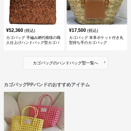
¥
52,360
¥
17,500
(税込)
(税込)
カゴバッグ 手編み網代模様の職
カゴバッグ 本革ポケット付き丸
人仕上げハンドバッグ型カゴバ
型持ち手のカゴバッグ
ッグ
›
カゴバッグ
の
ハンドバッグ型
一覧へ
カゴバッグPPバンドのおすすめアイテム