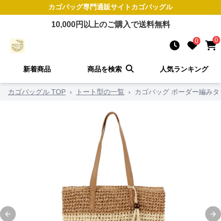
カゴバッグ
専門通販サイト
カゴバッグル
10,000
円以上のご購入で送料無料
0
0
新着商品
商品を検索
人気ランキング
カゴバッグル TOP
›
トート型の一覧
›
カゴバッグ ボーダー編み
Previous slide
Ne