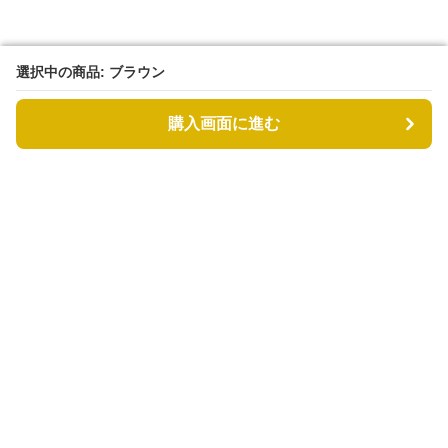
選択中の商品: ブラウン
選択中の商品: ブラウン
購入画面に進む
購入画面に進む
カゴバッグル
について
会社概要