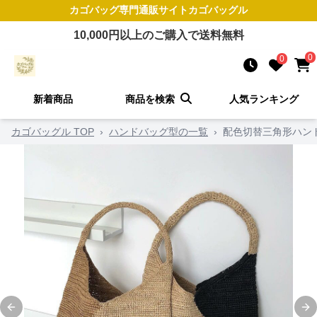
カゴバッグ
専門通販サイト
カゴバッグル
10,000
円以上のご購入で送料無料
0
0
新着商品
商品を検索
人気ランキング
カゴバッグル TOP
›
ハンドバッグ型の一覧
›
配色切替三角形ハン
Previous slide
Ne