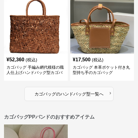
¥
52,360
¥
17,500
(税込)
(税込)
カゴバッグ 手編み網代模様の職
カゴバッグ 本革ポケット付き丸
人仕上げハンドバッグ型カゴバ
型持ち手のカゴバッグ
ッグ
›
カゴバッグ
の
ハンドバッグ型
一覧へ
カゴバッグPPバンドのおすすめアイテム