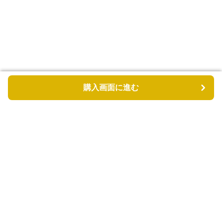
購入画面に進む
購入画面に進む
カゴバッグル
について