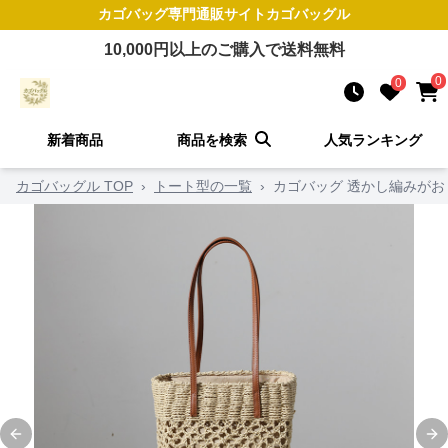
カゴバッグ
専門通販サイト
カゴバッグル
10,000
円以上のご購入で送料無料
0
0
新着商品
商品を検索
人気ランキング
カゴバッグル TOP
›
トート型の一覧
›
カゴバッグ 透かし編みが
Previous slide
Ne