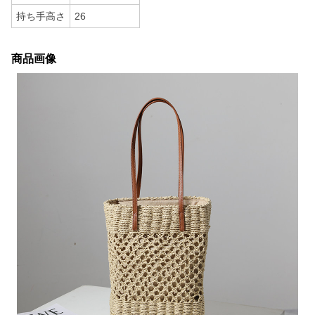
持ち手高さ
26
商品画像