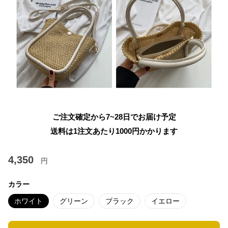
ご注文確定から7~28日でお届け予定
送料は1注文あたり
1000
円かかります
4,350
円
カラー
ホワイト
グリーン
ブラック
イエロー