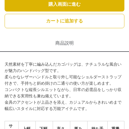
購入画面に進む
カートに追加する
商品説明
天然素材を丁寧に編み込んだカゴバッグは、ナチュラルな風合い
が魅力のハンドバッグ型です。
柔らかなレザーハンドルと取り外し可能なショルダーストラップ
付きで、手持ちと斜め掛けの二通りの使い方が楽しめます。
コンパクトな縦長シルエットながら、日常の必需品をしっかり収
納できる実用性も兼ね備えています。
金具のアクセントが上品さを添え、カジュアルからきれいめまで
幅広いスタイルに対応する万能アイテムです。
サ
上幅
下幅
高さ
厚み
持ち手
重量