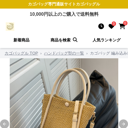
カゴバッグ
専門通販サイト
カゴバッグル
10,000
円以上のご購入で送料無料
0
0
新着商品
商品を検索
人気ランキング
カゴバッグル TOP
›
ハンドバッグ型の一覧
›
カゴバッグ 編み込
Previous slide
Ne