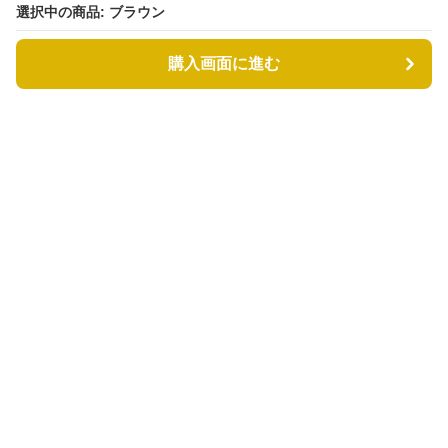
選択中の商品: ブラウン
選択中の商品: ブラウン
購入画面に進む
購入画面に進む
カゴバッグル
について
会社概要
利用規約