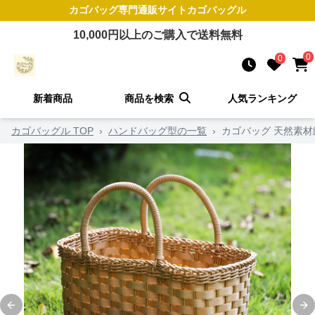
カゴバッグ
専門通販サイト
カゴバッグル
10,000
円以上のご購入で送料無料
0
0
新着商品
商品を検索
人気ランキング
カゴバッグル TOP
›
ハンドバッグ型の一覧
›
カゴバッグ 天然素
Previous slide
Ne