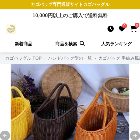
カゴバッグ
専門通販サイト
カゴバッグル
10,000
円以上のご購入で送料無料
0
0
新着商品
商品を検索
人気ランキング
カゴバッグル TOP
›
ハンドバッグ型の一覧
›
カゴバッグ 手編み
Previous slide
Ne