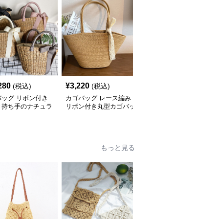
280
¥
3,220
¥
143,920
(税込)
(税込)
(税込)
バッグ リボン付き
カゴバッグ レース編み
カゴバッグ 手編み風細
き持ち手のナチュラ
リボン付き丸型カゴバッ
密編み込みトート型カゴ
ごトート
グトート
バッグ
もっと見る