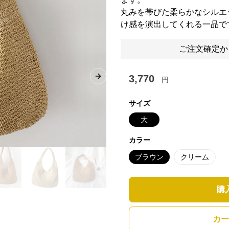
丸みを帯びた柔らかなシルエ
け感を演出してくれる一品で
ご注文確定か
3,770
円
Next slide
サイズ
大
カラー
ブラウン
クリーム
購
カー