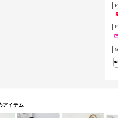
P
P
G
めアイテム