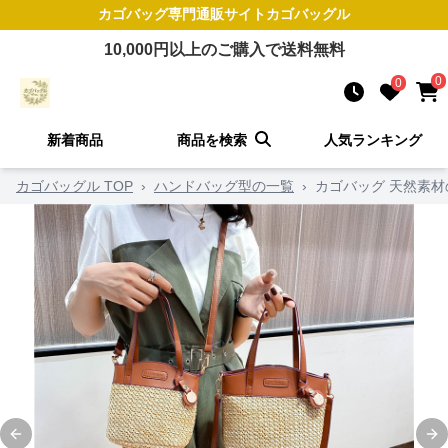
カゴバッグ
専門通販サイト
カゴバッグル
10,000
円以上のご購入で送料無料
0
0
新着商品
商品を検索
人気ランキング
カゴバッグル TOP
›
ハンドバッグ型の一覧
›
カゴバッグ 天然素
Previous slide
Ne