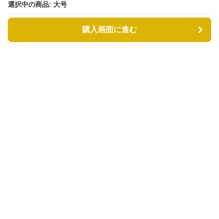
選択中の商品: 大号
選択中の商品: 大号
購入画面に進む
購入画面に進む
カゴバッグル
について
会社概要
利用規約