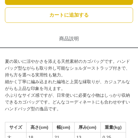
カートに追加する
商品説明
夏の装いに涼やかさを添える天然素材のカゴバッグです。ハンド
バッグ型ながらも取り外し可能なショルダーストラップ付きで、
持ち方を選べる実用性も魅力。
細かく丁寧に編み込まれた編地と上質な縁取りが、カジュアルな
がらも上品な印象を与えます。
小ぶりなサイズ感ですが、日常使いに必要な小物はしっかり収納
できるカゴバッグです。どんなコーディネートにも合わせやすい
ハンドバッグ型の逸品です。
サイズ
高さ(cm)
幅(cm)
厚み(cm)
重量(kg)
大
18
21
13
0.25