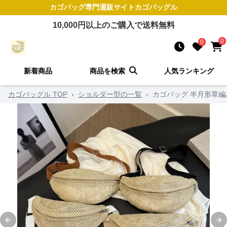
カゴバッグ
専門通販サイト
カゴバッグル
10,000
円以上のご購入で送料無料
0
0
新着商品
商品を検索
人気ランキング
カゴバッグル TOP
›
ショルダー型の一覧
›
カゴバッグ 半月形草
Previous slide
Ne