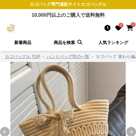
カゴバッグ
専門通販サイト
カゴバッグル
10,000
円以上のご購入で送料無料
0
0
新着商品
商品を検索
人気ランキング
カゴバッグル TOP
›
ハンドバッグ型の一覧
›
カゴバッグ 麦わら
Previous slide
Ne