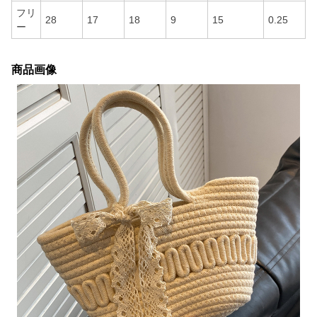
フリ
28
17
18
9
15
0.25
ー
商品画像