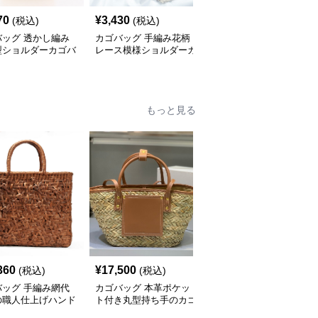
70
¥
3,430
¥
3,430
(税込)
(税込)
(税込)
バッグ 透かし編み
カゴバッグ 手編み花柄
カゴバッグ フリンジ付
型ショルダーカゴバ
レース模様ショルダーカ
き手編み風カゴバッグシ
ゴバッグ
ョルダー
もっと見る
360
¥
17,500
¥
9,520
(税込)
(税込)
(税込)
バッグ 手編み網代
カゴバッグ 本革ポケッ
カゴバッグ 天然素材の
の職人仕上げハンド
ト付き丸型持ち手のカゴ
丸型持ち手付き編み込み
グ型カゴバッグ
バッグ
カゴバッグ