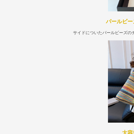
パールビー
サイドについたパールビーズの
大容