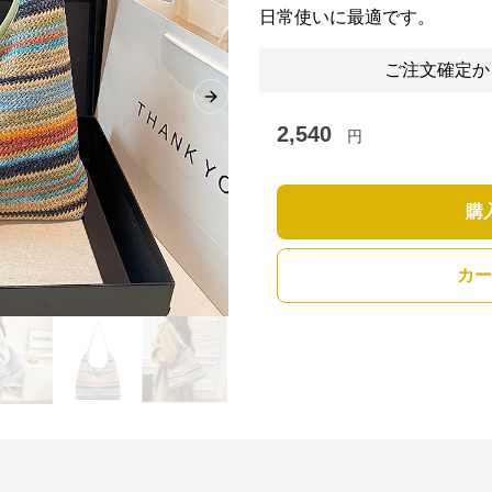
日常使いに最適です。
ご注文確定か
Next slide
2,540
円
購
カー