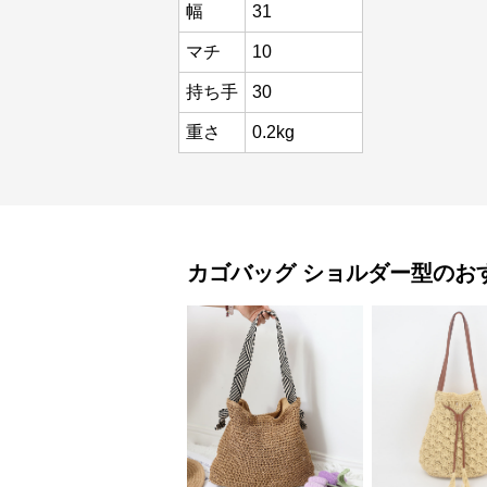
幅
31
マチ
10
持ち手
30
重さ
0.2kg
カゴバッグ
ショルダー型
のお