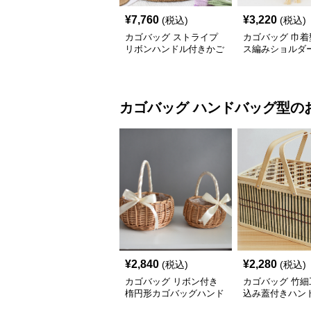
¥
7,760
¥
3,220
(税込)
(税込)
カゴバッグ ストライプ
カゴバッグ 巾着
リボンハンドル付きかご
ス編みショルダ
ショルダーバッグ
ッグ
カゴバッグ
ハンドバッグ型
の
¥
2,840
¥
2,280
(税込)
(税込)
カゴバッグ リボン付き
カゴバッグ 竹細
楕円形カゴバッグハンド
込み蓋付きハン
バッグ型
型カゴバッグ