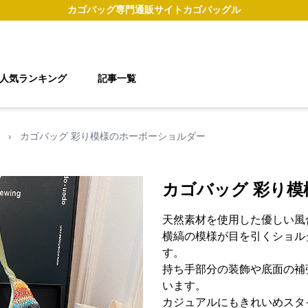
カゴバッグ
専門通販サイト
カゴバッグル
人気ランキング
記事一覧
›
カゴバッグ 彩り模様のホーボーショルダー
カゴバッグ 彩り
天然素材を使用した優しい風
横縞の模様が目を引くショル
す。
持ち手部分の装飾や底面の補
います。
カジュアルにもきれいめスタ