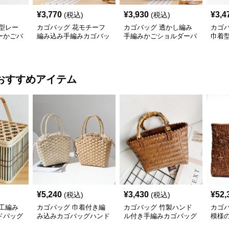
¥
3,770
¥
3,930
¥
3,4
(税込)
(税込)
型レー
カゴバッグ 花モチーフ
カゴバッグ 透かし編み
カゴ
ーかごバ
編み込み手編みカゴバッ
手編みかごショルダーバ
巾着
グショルダー
ッグ
ッグ
おすすめアイテム
¥
5,240
¥
3,430
¥
52,
(税込)
(税込)
工編み
カゴバッグ 巾着付き編
カゴバッグ 竹製ハンド
カゴ
ドバッグ
み込みカゴバッグハンド
ル付き手編みカゴバッグ
模様
バッグ型
バッ