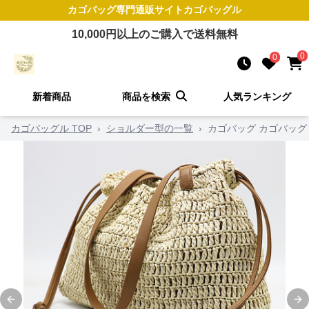
カゴバッグ
専門通販サイト
カゴバッグル
10,000
円以上のご購入で送料無料
0
0
新着商品
商品を検索
人気ランキング
カゴバッグル TOP
›
ショルダー型の一覧
›
カゴバッグ カゴバッグ
Previous slide
Ne