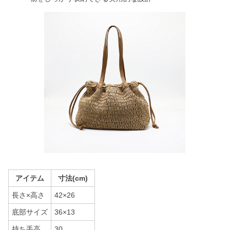
アイテム
寸法(cm)
長さ×高さ
42×26
底部サイズ
36×13
持ち手高
30