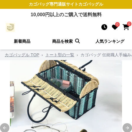
カゴバッグ
専門通販サイト
カゴバッグル
10,000
円以上のご購入で送料無料
0
0
新着商品
商品を検索
人気ランキング
カゴバッグル TOP
›
トート型の一覧
›
カゴバッグ 伝統職人手編
Previous slide
Ne