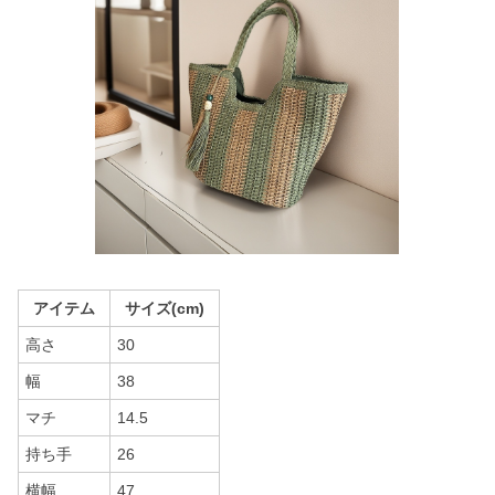
アイテム
サイズ(cm)
高さ
30
幅
38
マチ
14.5
持ち手
26
横幅
47