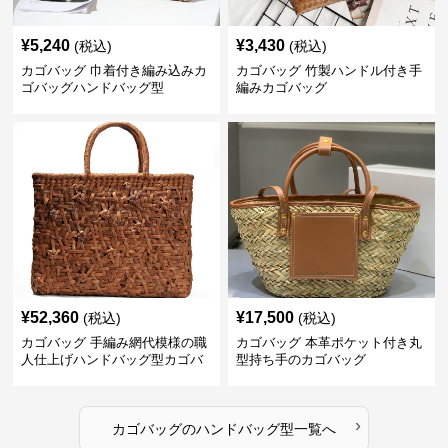
¥
5,240
¥
3,430
(税込)
(税込)
カゴバッグ 巾着付き編み込みカ
カゴバッグ 竹製ハンドル付き手
ゴバッグハンドバッグ型
編みカゴバッグ
¥
52,360
¥
17,500
(税込)
(税込)
カゴバッグ 手編み網代模様の職
カゴバッグ 本革ポケット付き丸
人仕上げハンドバッグ型カゴバ
型持ち手のカゴバッグ
ッグ
›
カゴバッグ
の
ハンドバッグ型
一覧へ