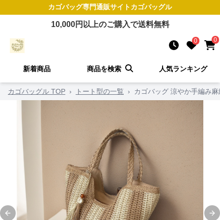
カゴバッグ
専門通販サイト
カゴバッグル
10,000
円以上のご購入で送料無料
0
0
新着商品
商品を検索
人気ランキング
カゴバッグル TOP
›
トート型の一覧
›
カゴバッグ 涼やか手編み
Previous slide
Ne