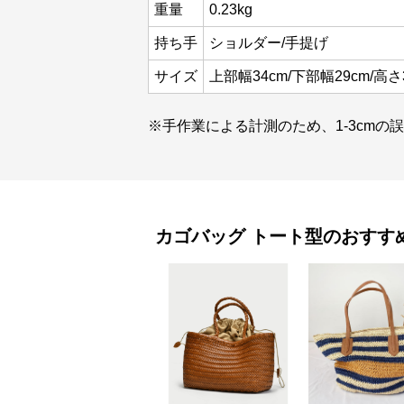
重量
0.23kg
持ち手
ショルダー/手提げ
サイズ
上部幅34cm/下部幅29cm/高さ
※手作業による計測のため、1-3cmの
カゴバッグ
トート型
のおすす