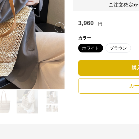
ご注文確定か
3,960
円
Next slide
カラー
ホワイト
ブラウン
購
カー