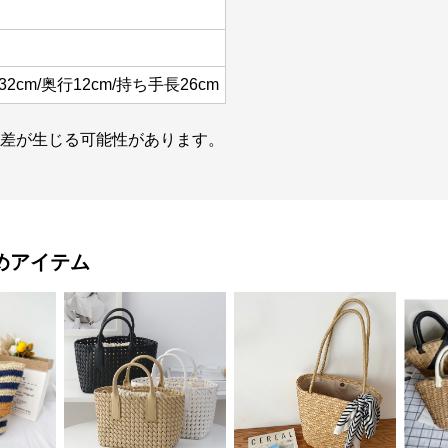
32cm/奥行12cm/持ち手長26cm
誤差が生じる可能性があります。
めアイテム