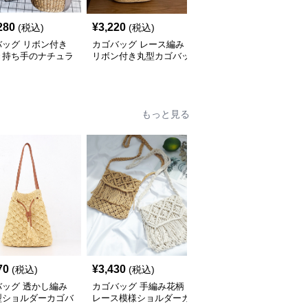
280
¥
3,220
¥
143,920
(税込)
(税込)
(税込)
バッグ リボン付き
カゴバッグ レース編み
カゴバッグ 手編み風細
き持ち手のナチュラ
リボン付き丸型カゴバッ
密編み込みトート型カゴ
ごトート
グトート
バッグ
もっと見る
70
¥
3,430
¥
3,430
(税込)
(税込)
(税込)
バッグ 透かし編み
カゴバッグ 手編み花柄
カゴバッグ フリンジ付
型ショルダーカゴバ
レース模様ショルダーカ
き手編み風カゴバッグシ