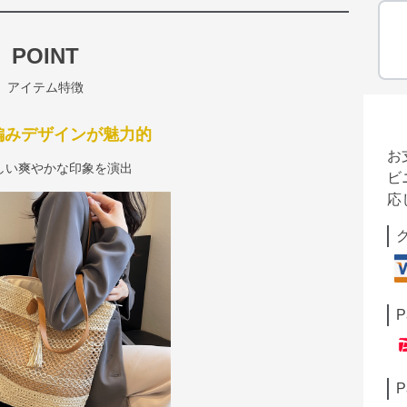
POINT
アイテム特徴
編みデザインが魅力的
お
しい爽やかな印象を演出
ビ
応
P
P