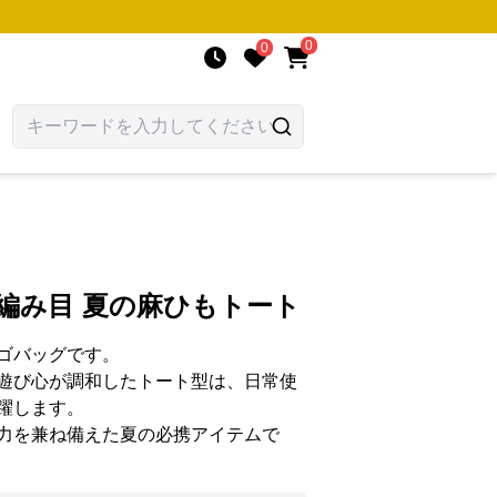
0
0
編み目 夏の麻ひもトート
ゴバッグです。
遊び心が調和したトート型は、日常使
躍します。
力を兼ね備えた夏の必携アイテムで