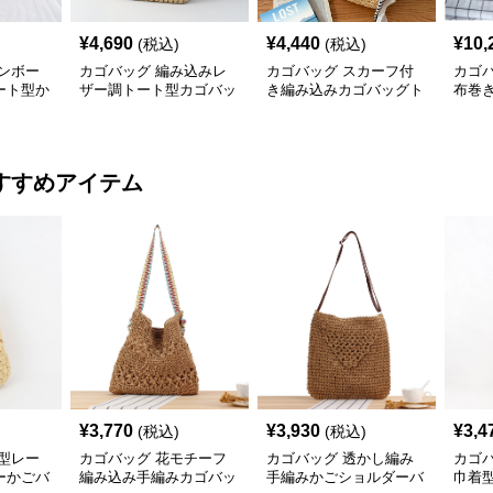
¥
4,690
¥
4,440
¥
10,
(税込)
(税込)
ンボー
カゴバッグ 編み込みレ
カゴバッグ スカーフ付
カゴ
ート型か
ザー調トート型カゴバッ
き編み込みカゴバッグト
布巻
グ
ート型
ルか
すすめアイテム
¥
3,770
¥
3,930
¥
3,4
(税込)
(税込)
型レー
カゴバッグ 花モチーフ
カゴバッグ 透かし編み
カゴ
ーかごバ
編み込み手編みカゴバッ
手編みかごショルダーバ
巾着