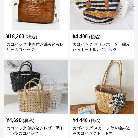
¥
18,260
¥
4,400
(税込)
(税込)
カゴバッグ 巾着付き編み込みレ
カゴバッグ マリンボーダー編み
ザーカゴバッグ
込みトート型かごバッグ
¥
4,690
¥
4,440
(税込)
(税込)
カゴバッグ 編み込みレザー調ト
カゴバッグ スカーフ付き編み込
ート型カゴバッグ
みカゴバッグトート型