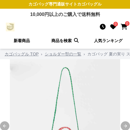
カゴバッグ
専門通販サイト
カゴバッグル
10,000
円以上のご購入で送料無料
0
0
新着商品
商品を検索
人気ランキング
カゴバッグル TOP
›
ショルダー型の一覧
›
カゴバッグ 夏の実り 
Previous slide
Ne