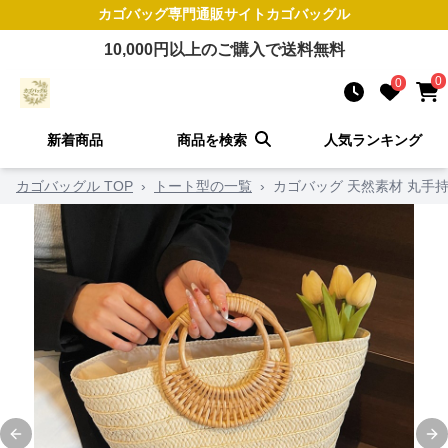
カゴバッグ
専門通販サイト
カゴバッグル
10,000
円以上のご購入で送料無料
0
0
新着商品
商品を検索
人気ランキング
カゴバッグル TOP
›
トート型の一覧
›
カゴバッグ 天然素材 丸手
Previous slide
Ne