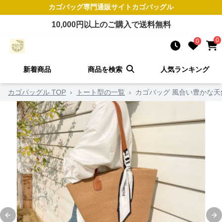
カゴバッグ
専門通販サイト
カゴバッグル
10,000
円以上のご購入で送料無料
0
0
新着商品
商品を検索
人気ランキング
カゴバッグル TOP
›
トート型の一覧
›
カゴバッグ 風合い豊かな天
Previous slide
Ne