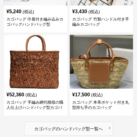
¥
5,240
¥
3,430
(税込)
(税込)
カゴバッグ 巾着付き編み込みカ
カゴバッグ 竹製ハンドル付き手
ゴバッグハンドバッグ型
編みカゴバッグ
¥
52,360
¥
17,500
(税込)
(税込)
カゴバッグ 手編み網代模様の職
カゴバッグ 本革ポケット付き丸
人仕上げハンドバッグ型カゴバ
型持ち手のカゴバッグ
ッグ
›
カゴバッグ
の
ハンドバッグ型
一覧へ