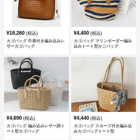
¥
18,260
¥
4,400
(税込)
(税込)
カゴバッグ 巾着付き編み込みレ
カゴバッグ マリンボーダー編み
ザーカゴバッグ
込みトート型かごバッグ
¥
4,690
¥
4,440
(税込)
(税込)
カゴバッグ 編み込みレザー調ト
カゴバッグ スカーフ付き編み込
ート型カゴバッグ
みカゴバッグトート型