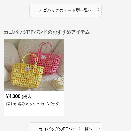
›
カゴバッグ
の
トート型
一覧へ
カゴバッグPPバンドのおすすめアイテム
¥
4,000
(税込)
涼やか編みメッシュカゴバッグ
›
カゴバッグ
の
PPバンド
一覧へ