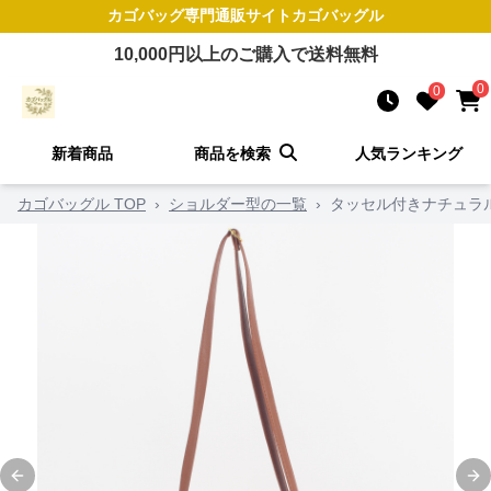
カゴバッグ
専門通販サイト
カゴバッグル
10,000
円以上のご購入で送料無料
0
0
新着商品
商品を検索
人気ランキング
カゴバッグル TOP
›
ショルダー型の一覧
›
タッセル付きナチュラ
Previous slide
Ne