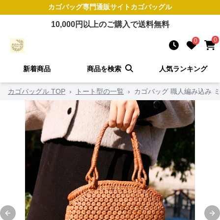
カゴバッグ
専門通販サイト
カゴバッグル
10,000
円以上のご購入で送料無料
0
0
新着商品
商品を検索
人気ランキング
カゴバッグル TOP
›
トート型の一覧
›
カゴバッグ 職人編み込み 
Previous slide
Ne