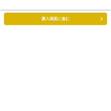
購入画面に進む
購入画面に進む
カゴバッグル
について
会社概要
利用規約