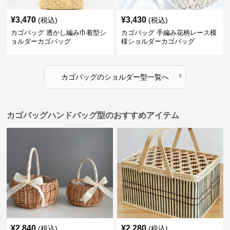
¥
3,470
¥
3,430
(税込)
(税込)
カゴバッグ 透かし編み巾着型シ
カゴバッグ 手編み花柄レース模
ョルダーカゴバッグ
様ショルダーカゴバッグ
›
カゴバッグ
の
ショルダー型
一覧へ
カゴバッグハンドバッグ型のおすすめアイテム
¥
2,840
¥
2,280
(税込)
(税込)