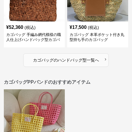
¥
52,360
¥
17,500
(税込)
(税込)
カゴバッグ 手編み網代模様の職
カゴバッグ 本革ポケット付き丸
人仕上げハンドバッグ型カゴバ
型持ち手のカゴバッグ
ッグ
›
カゴバッグ
の
ハンドバッグ型
一覧へ
カゴバッグPPバンドのおすすめアイテム