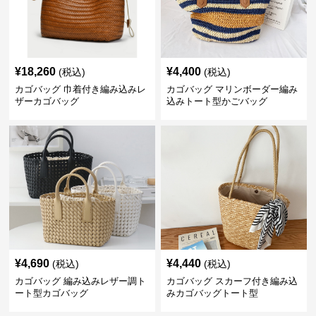
¥
18,260
¥
4,400
(税込)
(税込)
カゴバッグ 巾着付き編み込みレ
カゴバッグ マリンボーダー編み
ザーカゴバッグ
込みトート型かごバッグ
¥
4,690
¥
4,440
(税込)
(税込)
カゴバッグ 編み込みレザー調ト
カゴバッグ スカーフ付き編み込
ート型カゴバッグ
みカゴバッグトート型