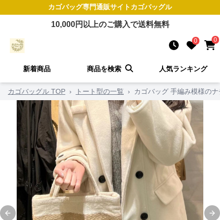
カゴバッグ
専門通販サイト
カゴバッグル
10,000
円以上のご購入で送料無料
0
0
新着商品
商品を検索
人気ランキング
カゴバッグル TOP
›
トート型の一覧
›
カゴバッグ 手編み模様の
Previous slide
Ne