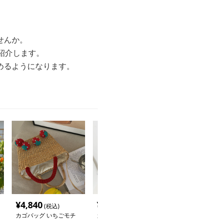
せんか。
紹介します。
めるようになります。
¥
4,840
¥
4,800
¥
13,920
(税込)
(税込)
(税
カゴバッグ いちごモチ
カゴバッグ 市場かごト
カゴバッグ 花