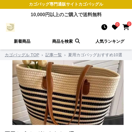
カゴバッグ
専門通販サイト
カゴバッグル
10,000
円以上のご購入で送料無料
0
0
新着商品
商品を検索
人気ランキング
カゴバッグル TOP
›
記事一覧
›
夏用カゴバッグおすすめ10選