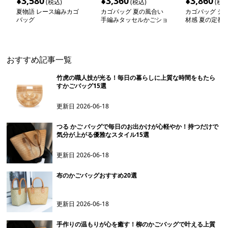
¥
3,580
¥
3,360
¥
3,860
(税込)
(税込)
(税込
夏物語 レース編みカゴ
カゴバッグ 夏の風合い
カゴバッグ シ
バッグ
手編みタッセルかごショ
材感 夏の定番
ルダー
ト
おすすめ記事一覧
竹虎の職人技が光る！毎日の暮らしに上質な時間をもたら
すかごバッグ15選
更新日
2026-06-18
つる かご バッグで毎日のお出かけが心軽やか！持つだけで
気分が上がる優雅なスタイル15選
更新日
2026-06-18
布のかごバッグおすすめ20選
更新日
2026-06-18
手作りの温もりが心を癒す！柳のかごバッグで叶える上質