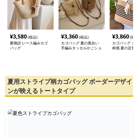
¥
3,580
¥
3,360
¥
3,860
(税込)
(税込)
(税込
夏物語 レース編みカゴ
カゴバッグ 夏の風合い
カゴバッグ シ
バッグ
手編みタッセルかごショ
材感 夏の定番
ルダー
ト
夏用ストライプ柄カゴバッグ ボーダーデザイ
ンが映えるトートタイプ